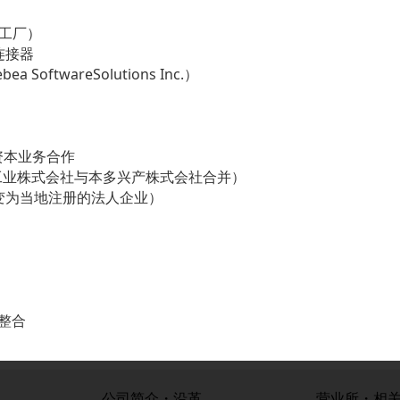
野工厂）
连接器
SoftwareSolutions Inc.）
展资本业务合作
子工业株式会社与本多兴产株式会社合并）
变为当地注册的法人企业）
务整合
公司简介・沿革
营业所・相