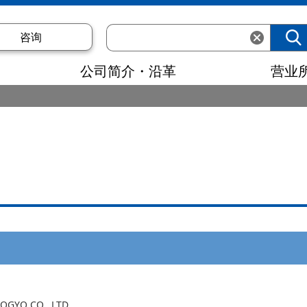
咨询
公司简介・沿革
营业
GYO CO., LTD.