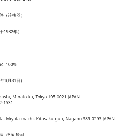
件（连接器）
于1932年）
nc. 100%
6年3月31日)
bashi, Minato-ku, Tokyo 105-0021 JAPAN
2-1531
ta, Miyota-machi, Kitasaku-gun, Nagano 389-0293 JAPAN
理 樫尾 欣司